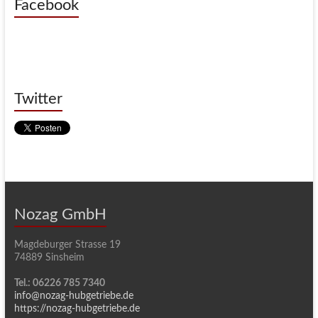
Facebook
Twitter
Nozag GmbH
Magdeburger Strasse 19
74889 Sinsheim
Tel.: 06226 785 7340
info@nozag-hubgetriebe.de
https://nozag-hubgetriebe.de